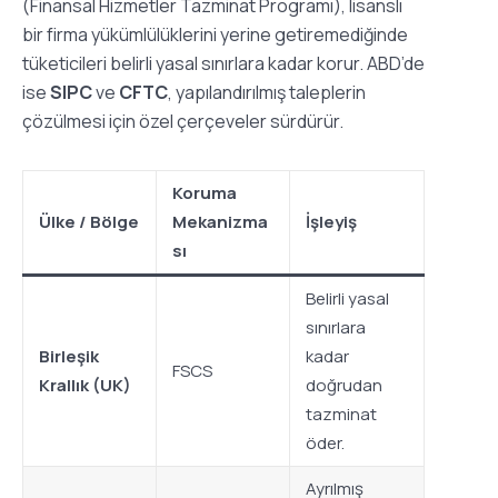
(Finansal Hizmetler Tazminat Programı), lisanslı
bir firma yükümlülüklerini yerine getiremediğinde
tüketicileri belirli yasal sınırlara kadar korur. ABD’de
ise
SIPC
ve
CFTC
, yapılandırılmış taleplerin
çözülmesi için özel çerçeveler sürdürür.
Koruma
Ülke / Bölge
Mekanizma
İşleyiş
sı
Belirli yasal
sınırlara
Birleşik
kadar
FSCS
Krallık (UK)
doğrudan
tazminat
öder.
Ayrılmış