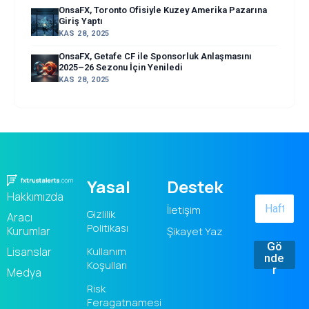
OnsaFX, Toronto Ofisiyle Kuzey Amerika Pazarına
Giriş Yaptı
KAS 28, 2025
OnsaFX, Getafe CF ile Sponsorluk Anlaşmasını
2025–26 Sezonu İçin Yeniledi
KAS 28, 2025
Yasal
Destek
Hakkımızda
İletişim
Gizlilik
Aracı
Politikası
Kurumlar
Şikayet Yaz
Gö
Kullanım
Lisanslar
nde
Koşulları
r
Medya
Risk
Feragatnamesi